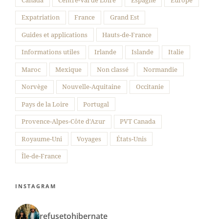
Canada
Centre-Val de Loire
Espagne
Europe
Expatriation
France
Grand Est
Guides et applications
Hauts-de-France
Informations utiles
Irlande
Islande
Italie
Maroc
Mexique
Non classé
Normandie
Norvège
Nouvelle-Aquitaine
Occitanie
Pays de la Loire
Portugal
Provence-Alpes-Côte d'Azur
PVT Canada
Royaume-Uni
Voyages
États-Unis
Île-de-France
INSTAGRAM
refusetohibernate