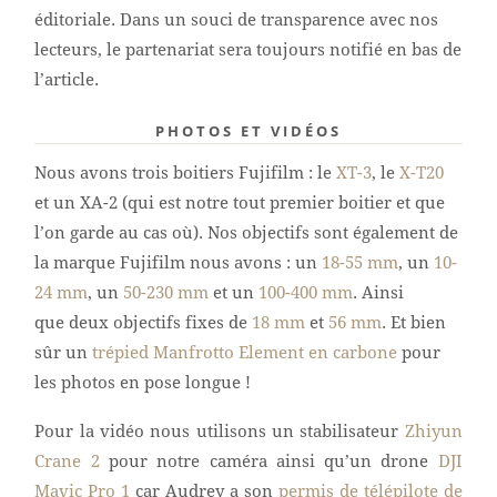
éditoriale. Dans un souci de transparence avec nos
lecteurs, le partenariat sera toujours notifié en bas de
l’article.
PHOTOS ET VIDÉOS
Nous avons trois boitiers Fujifilm : le
XT-3
, le
X-T20
et un XA-2 (qui est notre tout premier boitier et que
l’on garde au cas où). Nos objectifs sont également de
la marque Fujifilm nous avons : un
18-55 mm
, un
10-
24 mm
, un
50-230 mm
et un
100-400 mm
. Ainsi
que deux objectifs fixes de
18 mm
et
56 mm
. Et bien
sûr un
trépied Manfrotto Element en carbone
pour
les photos en pose longue !
Pour la vidéo nous utilisons un stabilisateur
Zhiyun
Crane 2
pour notre caméra ainsi qu’un drone
DJI
Mavic Pro 1
car Audrey a son
permis de télépilote de