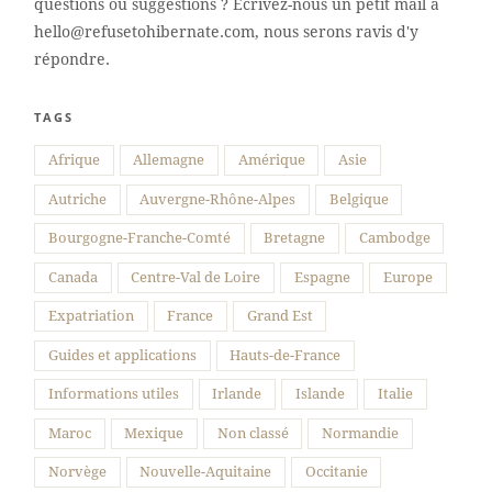
questions ou suggestions ? Écrivez-nous un petit mail à
hello@refusetohibernate.com, nous serons ravis d'y
répondre.
TAGS
Afrique
Allemagne
Amérique
Asie
Autriche
Auvergne-Rhône-Alpes
Belgique
Bourgogne-Franche-Comté
Bretagne
Cambodge
Canada
Centre-Val de Loire
Espagne
Europe
Expatriation
France
Grand Est
Guides et applications
Hauts-de-France
Informations utiles
Irlande
Islande
Italie
Maroc
Mexique
Non classé
Normandie
Norvège
Nouvelle-Aquitaine
Occitanie