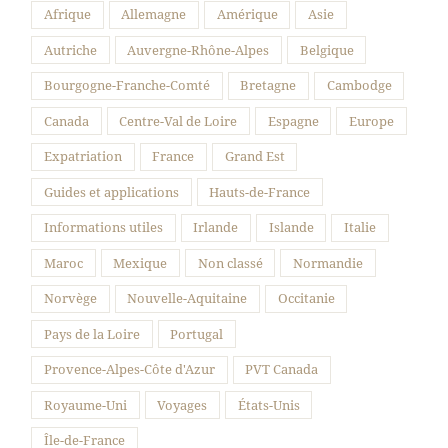
Suivre sur Instagram
Afrique
Allemagne
Amérique
Asie
Autriche
Auvergne-Rhône-Alpes
Belgique
Bourgogne-Franche-Comté
Bretagne
Cambodge
Canada
Centre-Val de Loire
Espagne
Europe
Expatriation
France
Grand Est
Guides et applications
Hauts-de-France
Informations utiles
Irlande
Islande
Italie
Maroc
Mexique
Non classé
Normandie
Norvège
Nouvelle-Aquitaine
Occitanie
Pays de la Loire
Portugal
Provence-Alpes-Côte d'Azur
PVT Canada
Royaume-Uni
Voyages
États-Unis
Île-de-France