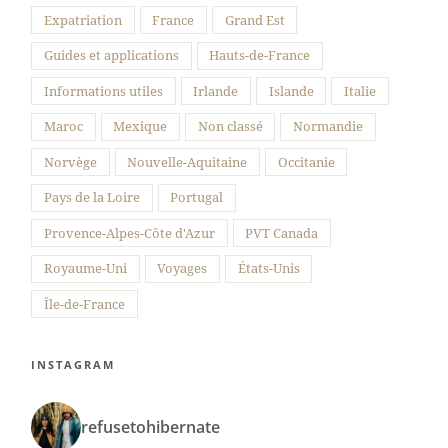
Expatriation
France
Grand Est
Guides et applications
Hauts-de-France
Informations utiles
Irlande
Islande
Italie
Maroc
Mexique
Non classé
Normandie
Norvège
Nouvelle-Aquitaine
Occitanie
Pays de la Loire
Portugal
Provence-Alpes-Côte d'Azur
PVT Canada
Royaume-Uni
Voyages
États-Unis
Île-de-France
INSTAGRAM
refusetohibernate