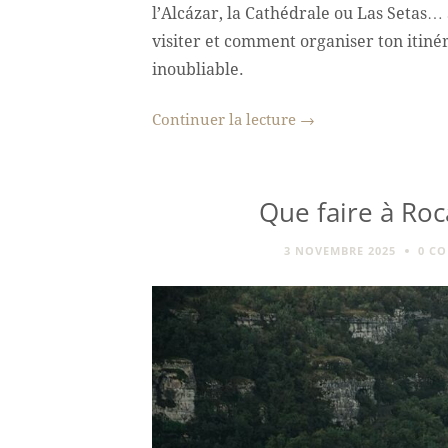
l’Alcázar, la Cathédrale ou Las Setas… 
visiter et comment organiser ton itiné
inoubliable.
Continuer la lecture
→
Que faire à Roc
3 NOVEMBRE 2025
0 C