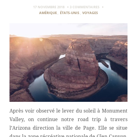
17 NOVEMBRE 2018
3 COMMENTAIRES
AMÉRIQUE
,
ÉTATS-UNIS
,
VOYAGES
Après voir observé le lever du soleil à Monument
Valley, on continue notre road trip à travers
l’Arizona direction la ville de Page. Elle se situe
dans la zone récréative nationale de Glen Canyon,