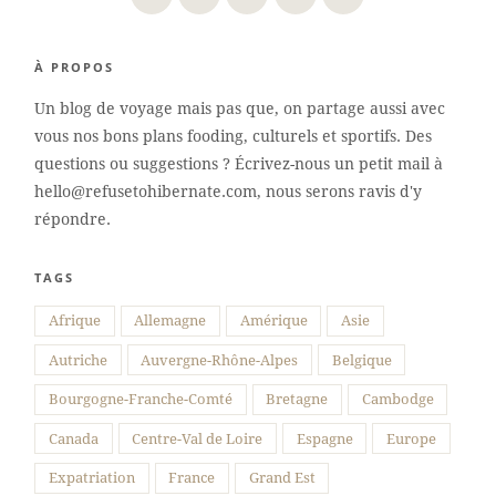
À PROPOS
Un blog de voyage mais pas que, on partage aussi avec
vous nos bons plans fooding, culturels et sportifs. Des
questions ou suggestions ? Écrivez-nous un petit mail à
hello@refusetohibernate.com, nous serons ravis d'y
répondre.
TAGS
Suivre sur Instagram
Afrique
Allemagne
Amérique
Asie
Autriche
Auvergne-Rhône-Alpes
Belgique
Bourgogne-Franche-Comté
Bretagne
Cambodge
Canada
Centre-Val de Loire
Espagne
Europe
Expatriation
France
Grand Est