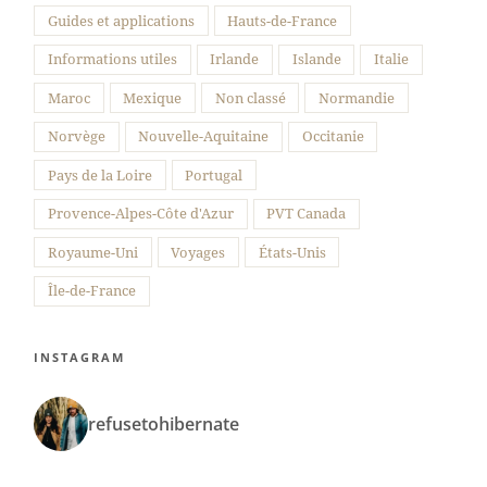
Guides et applications
Hauts-de-France
Informations utiles
Irlande
Islande
Italie
Maroc
Mexique
Non classé
Normandie
Norvège
Nouvelle-Aquitaine
Occitanie
Pays de la Loire
Portugal
Provence-Alpes-Côte d'Azur
PVT Canada
Royaume-Uni
Voyages
États-Unis
Île-de-France
INSTAGRAM
refusetohibernate