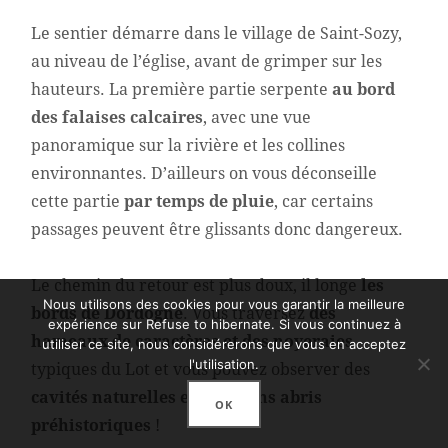
Le sentier démarre dans le village de Saint-Sozy,
au niveau de l’église, avant de grimper sur les
hauteurs. La première partie serpente
au bord
des falaises calcaires
, avec une vue
panoramique sur la rivière et les collines
environnantes. D’ailleurs on vous déconseille
cette partie
par temps de pluie
, car certains
passages peuvent être glissants donc dangereux.
Le chemin du retour est plus doux, il longe
les
Nous utilisons des cookies pour vous garantir la meilleure
bords de Dordogne
. Vous traversez
des
expérience sur Refuse to hibernate. Si vous continuez à
hameaux de caractères et des noyeraies
utiliser ce site, nous considérerons que vous en acceptez
l'utilisation.
typiques du Lot et vous pouvez observer des
cavités naturelles et d’anciens abris
OK
préhistoriques
!