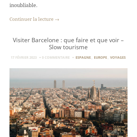
inoubliable.
Continuer la lecture
→
Visiter Barcelone : que faire et que voir –
Slow tourisme
17 FÉVRIER 2023
0 COMMENTAIRE
ESPAGNE
,
EUROPE
,
VOYAGES