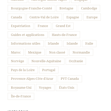
Bourgogne-Franche-Comté
Bretagne
Cambodge
Canada
Centre-Val de Loire
Espagne
Europe
Expatriation
France
Grand Est
Guides et applications
Hauts-de-France
Informations utiles
Irlande
Islande
Italie
Maroc
Mexique
Non classé
Normandie
Norvège
Nouvelle-Aquitaine
Occitanie
Pays de la Loire
Portugal
Provence-Alpes-Côte d'Azur
PVT Canada
Royaume-Uni
Voyages
États-Unis
Île-de-France