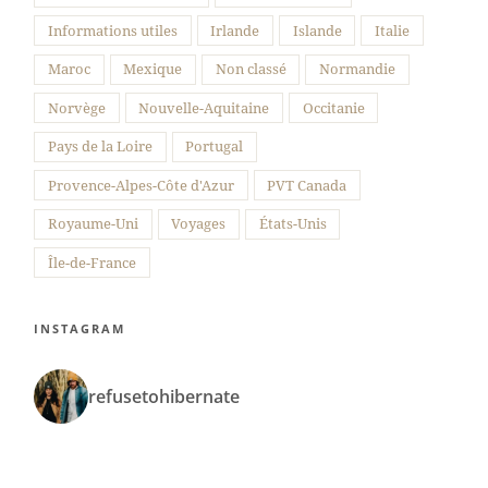
Informations utiles
Irlande
Islande
Italie
Maroc
Mexique
Non classé
Normandie
Norvège
Nouvelle-Aquitaine
Occitanie
Pays de la Loire
Portugal
Provence-Alpes-Côte d'Azur
PVT Canada
Royaume-Uni
Voyages
États-Unis
Île-de-France
INSTAGRAM
refusetohibernate