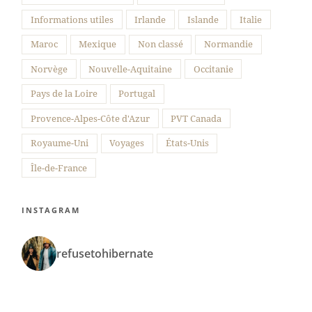
Informations utiles
Irlande
Islande
Italie
Maroc
Mexique
Non classé
Normandie
Norvège
Nouvelle-Aquitaine
Occitanie
Pays de la Loire
Portugal
Provence-Alpes-Côte d'Azur
PVT Canada
Royaume-Uni
Voyages
États-Unis
Île-de-France
INSTAGRAM
refusetohibernate