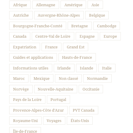
Afrique
Allemagne
Amérique
Asie
Autriche
Auvergne-Rhône-Alpes
Belgique
Bourgogne-Franche-Comté
Bretagne
Cambodge
Canada
Centre-Val de Loire
Espagne
Europe
Expatriation
France
Grand Est
Guides et applications
Hauts-de-France
Informations utiles
Irlande
Islande
Italie
Maroc
Mexique
Non classé
Normandie
Norvège
Nouvelle-Aquitaine
Occitanie
Pays de la Loire
Portugal
Provence-Alpes-Côte d'Azur
PVT Canada
Royaume-Uni
Voyages
États-Unis
Île-de-France