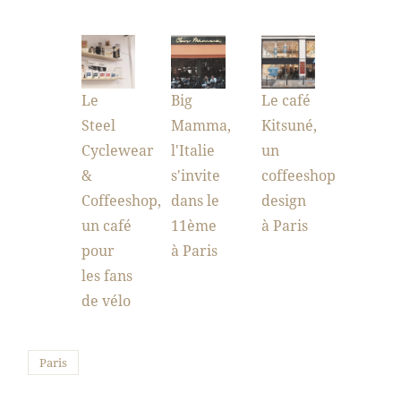
Le
Big
Le café
Steel
Mamma,
Kitsuné,
Cyclewear
l'Italie
un
&
s'invite
coffeeshop
Coffeeshop,
dans le
design
un café
11ème
à Paris
pour
à Paris
les fans
de vélo
Paris