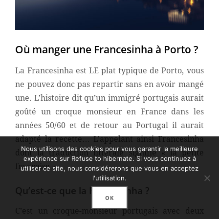
Où manger une Francesinha à Porto ?
La Francesinha est LE plat typique de Porto, vous
ne pouvez donc pas repartir sans en avoir mangé
une. L’histoire dit qu’un immigré portugais aurait
goûté un croque monsieur en France dans les
années 50/60 et de retour au Portugal il aurait
adapté la recette… L’appelant ainsi Francesinha
Nous utilisons des cookies pour vous garantir la meilleure
dont la traduction littérale signifie « la petite
expérience sur Refuse to hibernate. Si vous continuez à
française ».
utiliser ce site, nous considérerons que vous en acceptez
l'utilisation.
Qu’est-ce que la Francesinha ?
OK
C’est un croque-monsieur portugais avec deux