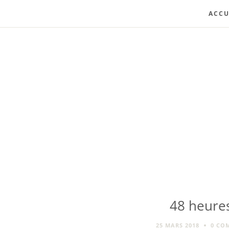
ACCU
48 heures
25 MARS 2018
0 CO