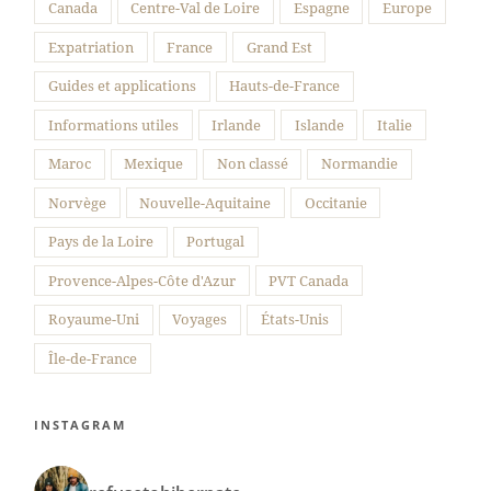
Canada
Centre-Val de Loire
Espagne
Europe
Expatriation
France
Grand Est
Guides et applications
Hauts-de-France
Informations utiles
Irlande
Islande
Italie
Maroc
Mexique
Non classé
Normandie
Norvège
Nouvelle-Aquitaine
Occitanie
Pays de la Loire
Portugal
Provence-Alpes-Côte d'Azur
PVT Canada
Royaume-Uni
Voyages
États-Unis
Île-de-France
INSTAGRAM