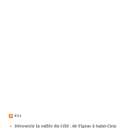
RSS
Découvrir la vallée du Célé : de Figeac à Saint-Cirq-