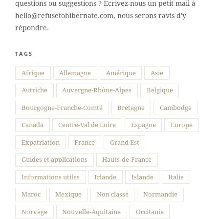
questions ou suggestions ? Écrivez-nous un petit mail à
hello@refusetohibernate.com, nous serons ravis d'y
répondre.
TAGS
Suivre sur Instagram
Afrique
Allemagne
Amérique
Asie
Autriche
Auvergne-Rhône-Alpes
Belgique
Bourgogne-Franche-Comté
Bretagne
Cambodge
Canada
Centre-Val de Loire
Espagne
Europe
Expatriation
France
Grand Est
Guides et applications
Hauts-de-France
Informations utiles
Irlande
Islande
Italie
Maroc
Mexique
Non classé
Normandie
Norvège
Nouvelle-Aquitaine
Occitanie