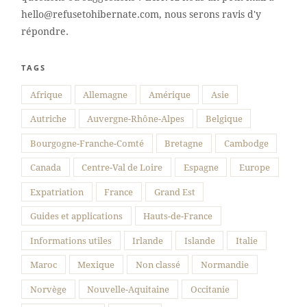
hello@refusetohibernate.com, nous serons ravis d'y
répondre.
TAGS
Afrique
Allemagne
Amérique
Asie
Autriche
Auvergne-Rhône-Alpes
Belgique
Bourgogne-Franche-Comté
Bretagne
Cambodge
Canada
Centre-Val de Loire
Espagne
Europe
Expatriation
France
Grand Est
Guides et applications
Hauts-de-France
Informations utiles
Irlande
Islande
Italie
Maroc
Mexique
Non classé
Normandie
Norvège
Nouvelle-Aquitaine
Occitanie