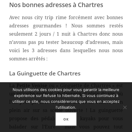
Nos bonnes adresses à Chartres
Avec nous city trip rime forcément avec bonnes
adresses gourmandes ! Nous sommes restés
seulement 2 jours / 1 nuit à Chartres donc nous
n’avons pas pu tester beaucoup d’adresses, mais
voici les 3 adresses dans lesquelles nous nous
sommes arrêtés :
La Guinguette de Chartres
La
Petite Venise
ou « Ginguette de Chartres » est
Nous utilisons des cookies pour vous garantir la meilleure
un superbe endroit, chaleureux et plein de vie, où
expérience sur Refuse to hibernate. Si vous continuez à
utiliser ce site, nous considérerons que vous en acceptez
l’on peut profiter de la nature et de concerts en
l'utilisation.
plein air sur sa scène ouverte ! La guinguette
propose des pédalos et des kayaks pour vous
OK
balader sur l’Eure… mais vous pouvez tout