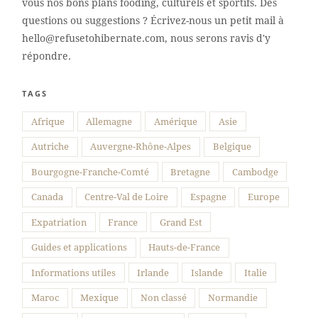
vous nos bons plans fooding, culturels et sportifs. Des
questions ou suggestions ? Écrivez-nous un petit mail à
hello@refusetohibernate.com, nous serons ravis d'y
répondre.
TAGS
Suivre sur Instagram
Afrique
Allemagne
Amérique
Asie
Autriche
Auvergne-Rhône-Alpes
Belgique
Bourgogne-Franche-Comté
Bretagne
Cambodge
Canada
Centre-Val de Loire
Espagne
Europe
Expatriation
France
Grand Est
Guides et applications
Hauts-de-France
Informations utiles
Irlande
Islande
Italie
Maroc
Mexique
Non classé
Normandie