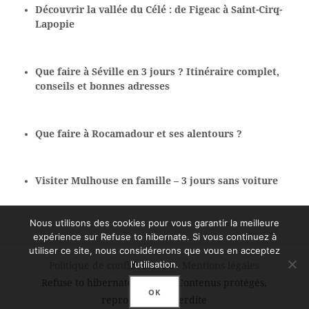
Découvrir la vallée du Célé : de Figeac à Saint-Cirq-
Lapopie
Que faire à Séville en 3 jours ? Itinéraire complet,
conseils et bonnes adresses
Que faire à Rocamadour et ses alentours ?
Visiter Mulhouse en famille – 3 jours sans voiture
Nous utilisons des cookies pour vous garantir la meilleure
expérience sur Refuse to hibernate. Si vous continuez à
utiliser ce site, nous considérerons que vous en acceptez
l'utilisation.
Politique de confidentialité
-
Mentions légales
Refuse to hibernate © 2026 - Contenus protégés,
OK
reproduction interdite