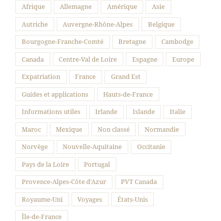
Suivre sur Instagram
Afrique
Allemagne
Amérique
Asie
Autriche
Auvergne-Rhône-Alpes
Belgique
Bourgogne-Franche-Comté
Bretagne
Cambodge
Canada
Centre-Val de Loire
Espagne
Europe
Expatriation
France
Grand Est
Guides et applications
Hauts-de-France
Informations utiles
Irlande
Islande
Italie
Maroc
Mexique
Non classé
Normandie
Norvège
Nouvelle-Aquitaine
Occitanie
Pays de la Loire
Portugal
Provence-Alpes-Côte d'Azur
PVT Canada
Royaume-Uni
Voyages
États-Unis
Île-de-France