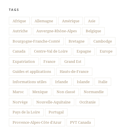
TAGS
Suivre sur Instagram
Afrique
Allemagne
Amérique
Asie
Autriche
Auvergne-Rhône-Alpes
Belgique
Bourgogne-Franche-Comté
Bretagne
Cambodge
Canada
Centre-Val de Loire
Espagne
Europe
Expatriation
France
Grand Est
Guides et applications
Hauts-de-France
Informations utiles
Irlande
Islande
Italie
Maroc
Mexique
Non classé
Normandie
Norvège
Nouvelle-Aquitaine
Occitanie
Pays de la Loire
Portugal
Provence-Alpes-Côte d'Azur
PVT Canada