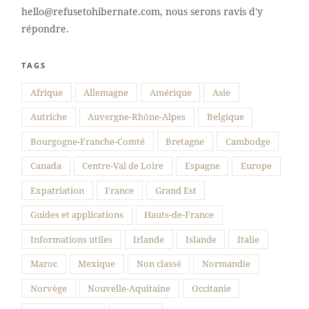
hello@refusetohibernate.com, nous serons ravis d'y
répondre.
TAGS
Suivre sur Instagram
Afrique
Allemagne
Amérique
Asie
Autriche
Auvergne-Rhône-Alpes
Belgique
Bourgogne-Franche-Comté
Bretagne
Cambodge
Canada
Centre-Val de Loire
Espagne
Europe
Expatriation
France
Grand Est
Guides et applications
Hauts-de-France
Informations utiles
Irlande
Islande
Italie
Maroc
Mexique
Non classé
Normandie
Norvège
Nouvelle-Aquitaine
Occitanie