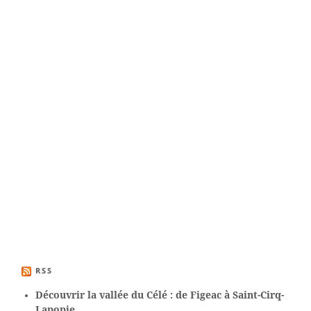
RSS
Découvrir la vallée du Célé : de Figeac à Saint-Cirq-
Lapopie