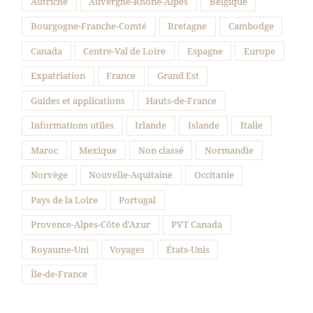
Autriche
Auvergne-Rhône-Alpes
Belgique
Bourgogne-Franche-Comté
Bretagne
Cambodge
Canada
Centre-Val de Loire
Espagne
Europe
Expatriation
France
Grand Est
Guides et applications
Hauts-de-France
Informations utiles
Irlande
Islande
Italie
Maroc
Mexique
Non classé
Normandie
Norvège
Nouvelle-Aquitaine
Occitanie
Pays de la Loire
Portugal
Provence-Alpes-Côte d'Azur
PVT Canada
Royaume-Uni
Voyages
États-Unis
Île-de-France