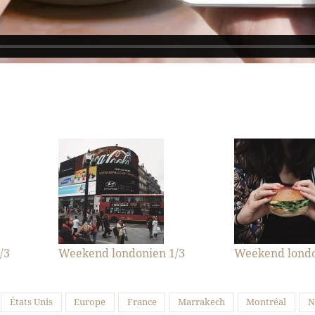
/3
Weekend londonien 1/3
Weekend londo
États Unis
Europe
France
Marrakech
Montréal
N