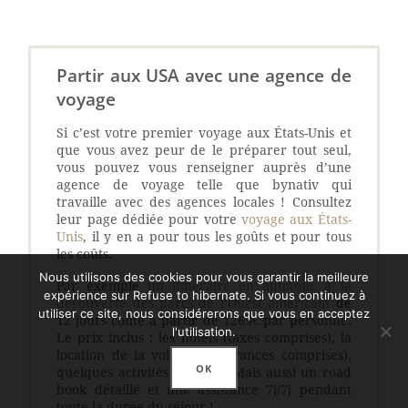
Partir aux USA avec une agence de
voyage
Si c’est votre premier voyage aux États-Unis et
que vous avez peur de le préparer tout seul,
vous pouvez vous renseigner auprès d’une
agence de voyage telle que bynativ qui
travaille avec des agences locales ! Consultez
leur page dédiée pour votre
voyage aux États-
Unis
, il y en a pour tous les goûts et pour tous
les coûts.
Nous utilisons des cookies pour vous garantir la meilleure
Par exemple
un itinéraire en autotour à la
expérience sur Refuse to hibernate. Si vous continuez à
découverte des parcs de l’Ouest américain
de
utiliser ce site, nous considérerons que vous en acceptez
12 jours coûte à partir de 1265€ par personne.
l'utilisation.
Le prix inclus : les hôtels (taxes comprises), la
location de la voiture (assurances comprises),
OK
quelques activités et repas. Mais aussi un road
book détaillé et une assistance 7j/7j pendant
toute la durée du séjour !