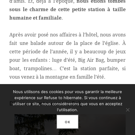
d’amis. Et, déjà à l’époque,
nous étions tombés
sous le charme de cette petite station à taille
humaine et familiale
.
Après avoir posé nos affaires à l’hôtel, nous avons
fait une balade autour de la place de l’église. À
cette période de l’année, il y a beaucoup de jeux
pour les enfants : luge d’été, Big Air Bag, bumper
boat, trampolines… C’est la station parfaite, si
vous venez à la montagne en famille l’été.
Nous utilisons des cookies pour vous garantir la meilleure
expérience sur Refuse to hibernate. Si vous continuez à
Dîner au restaurant le Foly
utiliser ce site, nous considérerons que vous en acceptez
l'utilisation.
OK