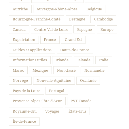
Autriche
Auvergne-Rhône-Alpes
Belgique
Bourgogne-Franche-Comté
Bretagne
Cambodge
Canada
Centre-Val de Loire
Espagne
Europe
Expatriation
France
Grand Est
Guides et applications
Hauts-de-France
Informations utiles
Irlande
Islande
Italie
Maroc
Mexique
Non classé
Normandie
Norvège
Nouvelle-Aquitaine
Occitanie
Pays de la Loire
Portugal
Provence-Alpes-Côte d'Azur
PVT Canada
Royaume-Uni
Voyages
États-Unis
Île-de-France