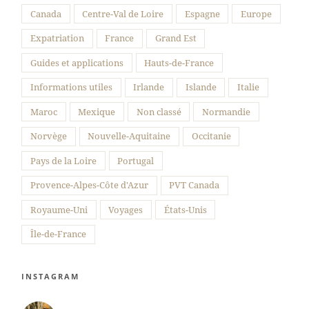
Canada
Centre-Val de Loire
Espagne
Europe
Expatriation
France
Grand Est
Guides et applications
Hauts-de-France
Informations utiles
Irlande
Islande
Italie
Maroc
Mexique
Non classé
Normandie
Norvège
Nouvelle-Aquitaine
Occitanie
Pays de la Loire
Portugal
Provence-Alpes-Côte d'Azur
PVT Canada
Royaume-Uni
Voyages
États-Unis
Île-de-France
INSTAGRAM