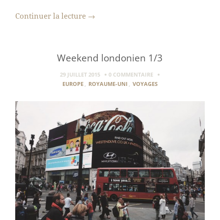
Continuer la lecture
→
Weekend londonien 1/3
29 JUILLET 2015
0 COMMENTAIRE
EUROPE
,
ROYAUME-UNI
,
VOYAGES