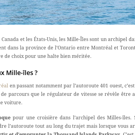
e Canada et les États-Unis, les Mille-Îles sont un archipel d
vent dans la province de l’Ontario entre Montréal et Toron
ure de choix pour une halte bien méritée.
 Mille-îles ?
réal
en passant notamment par l’autoroute 401 ouest, c’est 
e de parcours que le régulateur de vitesse se révèle être a
e voiture.
oque
pour une croisière dans l’archipel des Milles-îles.
e l’autoroute tout au long du trajet mais lorsque vous a
rtir et d’emprunter la
Thousand Islands Parkway
. C’es