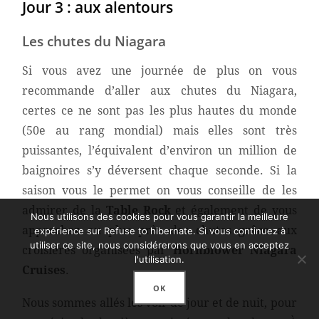
Jour 3 : aux alentours
Les chutes du Niagara
Si vous avez une journée de plus on vous
recommande d’aller aux chutes du Niagara,
certes ce ne sont pas les plus hautes du monde
(50e au rang mondial) mais elles sont très
puissantes, l’équivalent d’environ un million de
baignoires s’y déversent chaque seconde. Si la
saison vous le permet on vous conseille de les
admirer de la
Table Rock
et également de vous
Nous utilisons des cookies pour vous garantir la meilleure
approchez au plus près des chutes grâce aux
expérience sur Refuse to hibernate. Si vous continuez à
utiliser ce site, nous considérerons que vous en acceptez
croisières organisées par
Hornblower Niagara
l'utilisation.
Cruises
.
OK
Nous sommes allés les voir de jour et de nuit, pour