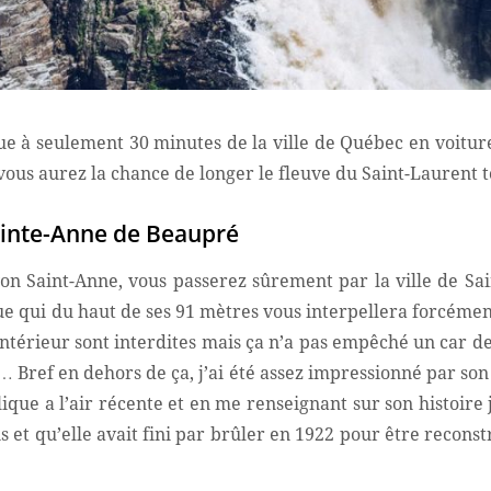
ue à seulement 30 minutes de la ville de Québec en voiture
ous aurez la chance de longer le fleuve du Saint-Laurent to
Sainte-Anne de Beaupré
on Saint-Anne, vous passerez sûrement par la ville de Sa
ue qui du haut de ses 91 mètres vous interpellera forcémen
l’intérieur sont interdites mais ça n’a pas empêché un car d
r… Bref en dehors de ça, j’ai été assez impressionné par so
lique a l’air récente et en me renseignant sur son histoire j
is et qu’elle avait fini par brûler en 1922 pour être recons