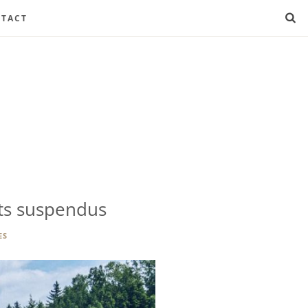
TACT
nts suspendus
ES