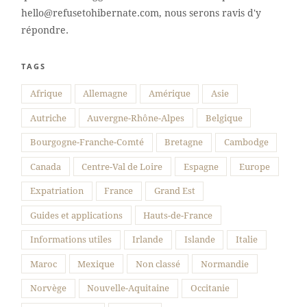
hello@refusetohibernate.com, nous serons ravis d'y
répondre.
TAGS
Suivre sur Instagram
Afrique
Allemagne
Amérique
Asie
Autriche
Auvergne-Rhône-Alpes
Belgique
Bourgogne-Franche-Comté
Bretagne
Cambodge
Canada
Centre-Val de Loire
Espagne
Europe
Expatriation
France
Grand Est
Guides et applications
Hauts-de-France
Informations utiles
Irlande
Islande
Italie
Maroc
Mexique
Non classé
Normandie
Norvège
Nouvelle-Aquitaine
Occitanie