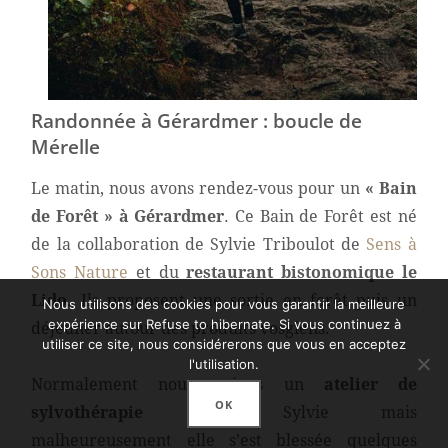
Randonnée à Gérardmer : boucle de
Mérelle
Le matin, nous avons rendez-vous pour un
« Bain
de Forêt » à Gérardmer
. Ce Bain de Forêt est né
de la collaboration de Sylvie Triboulot de
Sens à
Sons Nature
et du
restaurant bistonomique le
Lido
. Ils proposent une sortie en forêt puis un
Nous utilisons des cookies pour vous garantir la meilleure
expérience sur Refuse to hibernate. Si vous continuez à
déjeuner autour des produits vosgiens.
utiliser ce site, nous considérerons que vous en acceptez
l'utilisation.
Normalement nous avions un
atelier de
OK
sylvothérapie
avec Sylvie mais
malheureusement elle s’est blessée quelques