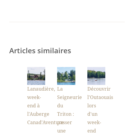
Articles similaires
Lanaudière,
La
Découvrir
week-
Seigneurie
l'Outaouais
end à
du
lors
l'Auberge
Triton :
d'un
Canad'Aventure
passer
week-
une
end