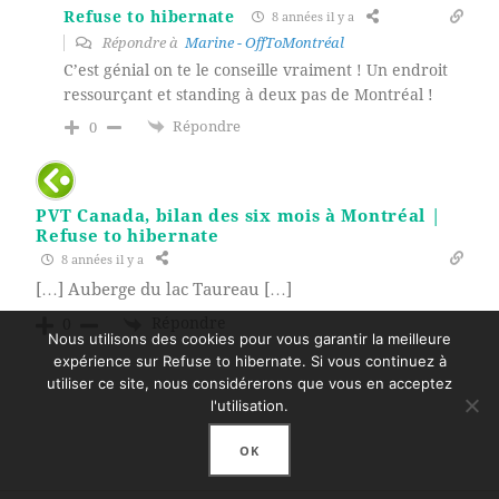
Refuse to hibernate
8 années il y a
Répondre à
Marine - OffToMontréal
C’est génial on te le conseille vraiment ! Un endroit
ressourçant et standing à deux pas de Montréal !
Répondre
0
PVT Canada, bilan des six mois à Montréal |
Refuse to hibernate
8 années il y a
[…] Auberge du lac Taureau […]
Répondre
0
Nous utilisons des cookies pour vous garantir la meilleure
expérience sur Refuse to hibernate. Si vous continuez à
utiliser ce site, nous considérerons que vous en acceptez
l'utilisation.
OK