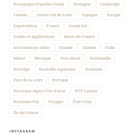
Bourgogne-Franche-Comté
Bretagne
Cambodge
Canada
Centre-Val de Loire
Espagne
Europe
Expatriation
France
Grand Est
Guides et applications
Hauts-de-France
Informations utiles
Irlande
Islande
Italie
Maroc
Mexique
Non classé
Normandie
Norvège
Nouvelle-Aquitaine
Occitanie
Pays de la Loire
Portugal
Provence-Alpes-Côte d'Azur
PVT Canada
Royaume-Uni
Voyages
États-Unis
Île-de-France
INSTAGRAM