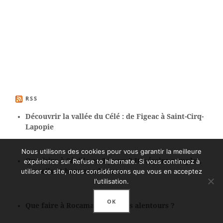
RSS
Découvrir la vallée du Célé : de Figeac à Saint-Cirq-
Lapopie
Nous utilisons des cookies pour vous garantir la meilleure
Que faire à Séville en 3 jours ? Itinéraire complet,
expérience sur Refuse to hibernate. Si vous continuez à
utiliser ce site, nous considérerons que vous en acceptez
conseils et bonnes adresses
l'utilisation.
OK
Que faire à Rocamadour et ses alentours ?