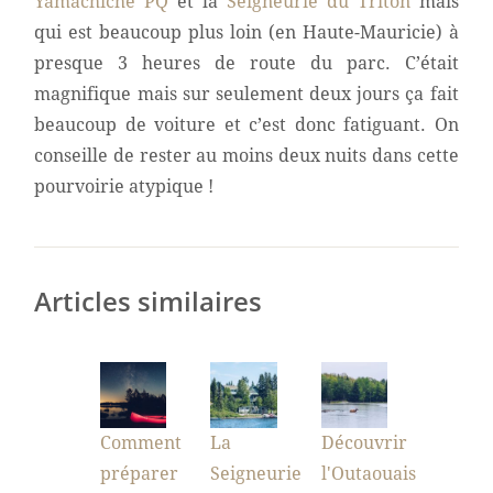
Yamachiche PQ
et la
Seigneurie du Triton
mais
qui est beaucoup plus loin (en Haute-Mauricie)
à
presque 3 heures de route du parc. C’était
magnifique mais sur seulement deux jours ça fait
beaucoup de voiture et c’est donc fatiguant. On
conseille de rester au moins deux nuits dans cette
pourvoirie atypique !
Articles similaires
Comment
La
Découvrir
préparer
Seigneurie
l'Outaouais