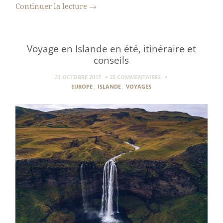
Continuer la lecture
→
Voyage en Islande en été, itinéraire et
conseils
21 OCTOBRE 2017
25 COMMENTAIRES
EUROPE
,
ISLANDE
,
VOYAGES